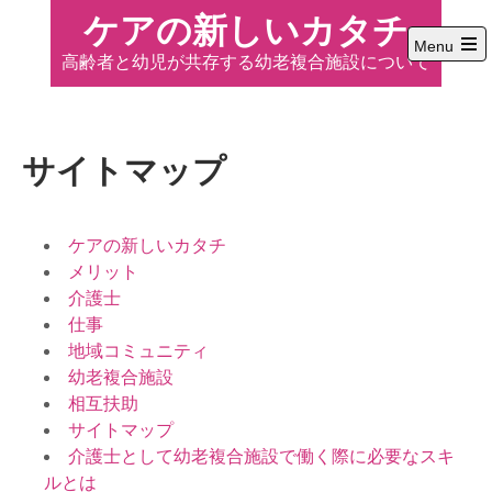
Skip
ケアの新しいカタチ
to
Menu
高齢者と幼児が共存する幼老複合施設について
content
Open
the
main
menu
サイトマップ
ケアの新しいカタチ
メリット
介護士
仕事
地域コミュニティ
幼老複合施設
相互扶助
サイトマップ
介護士として幼老複合施設で働く際に必要なスキ
ルとは